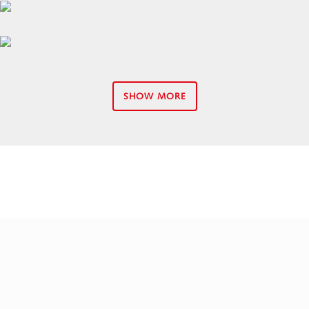
Planung Haustechnik Ferienpark
TGA Planung Appartements
SHOW MORE