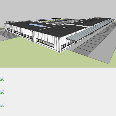
ZSP DHL
Planung Technische Gewerke
Planung Brandmeldeanlage Kita
TGA Planung Kindertagesstätte